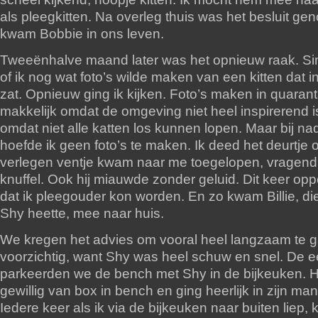
als pleegkitten. Na overleg thuis was het besluit g
kwam Bobbie in ons leven.
Tweeënhalve maand later was het opnieuw raak. S
of ik nog wat foto’s wilde maken van een kitten dat 
zat. Opnieuw ging ik kijken. Foto’s maken in quaranta
makkelijk omdat de omgeving niet heel inspirerend i
omdat niet alle katten los kunnen lopen. Maar bij na
hoefde ik geen foto’s te maken. Ik deed het deurtje
verlegen ventje kwam naar me toegelopen, vragen
knuffel. Ook hij miauwde zonder geluid. Dit keer op
dat ik pleegouder kon worden. En zo kwam Billie, di
Shy heette, mee naar huis.
We kregen het advies om vooral heel langzaam te 
voorzichtig, want Shy was heel schuw en snel. De e
parkeerden we de bench met Shy in de bijkeuken. Hij
gewillig van box in bench en ging heerlijk in zijn man
Iedere keer als ik via de bijkeuken naar buiten liep, 