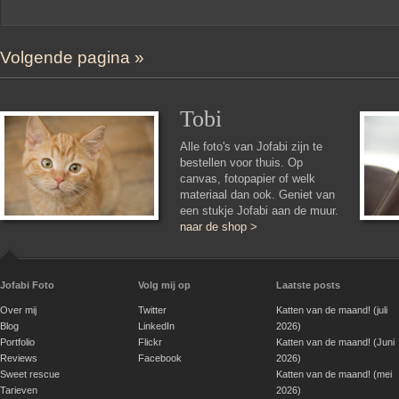
Volgende pagina »
Tobi
Alle foto's van Jofabi zijn te
bestellen voor thuis. Op
canvas, fotopapier of welk
materiaal dan ook. Geniet van
een stukje Jofabi aan de muur.
naar de shop >
Jofabi Foto
Volg mij op
Laatste posts
Over mij
Twitter
Katten van de maand! (juli
Blog
LinkedIn
2026)
Portfolio
Flickr
Katten van de maand! (Juni
Reviews
Facebook
2026)
Sweet rescue
Katten van de maand! (mei
Tarieven
2026)