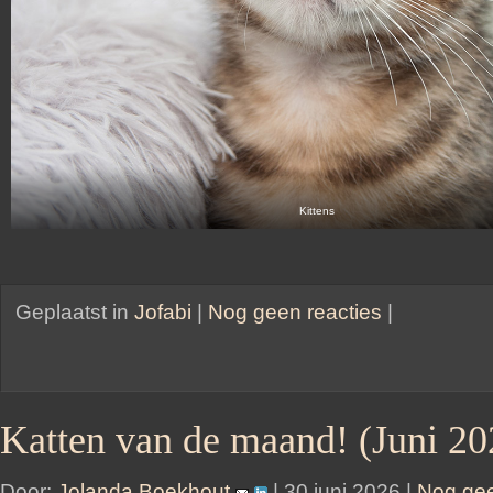
Kittens
Geplaatst in
Jofabi
|
Nog geen reacties
|
Katten van de maand! (Juni 20
Door:
Jolanda Boekhout
| 30 juni 2026 |
Nog gee