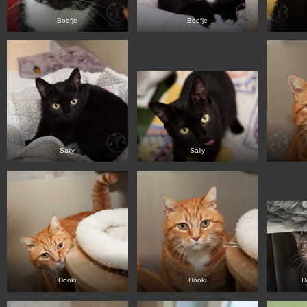
Boefje
Boefje
Sally
Sally
Dooki
Dooki
D