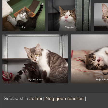
Pip
Tijgertje
Pitje & kittens
Pitje & kit
Geplaatst in
Jofabi
|
Nog geen reacties
|