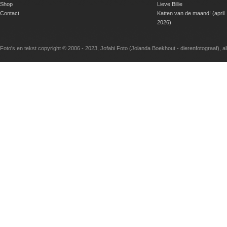
Shop
Lieve Billie
Contact
Katten van de maand! (april
2026)
Foto's en tekst copyright © 2006 - 2023, Jofabi Foto (Jolanda Boekhout - dierenfotograaf), 