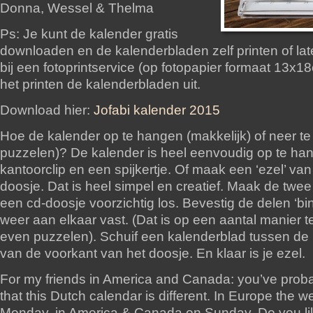
Donna, Wessel & Thelma
Ps: Je kunt de kalender gratis
downloaden en de kalenderbladen zelf printen of la
bij een fotoprintservice (op fotopapier formaat 13x18
het printen de kalenderbladen uit.
Download hier:
Jofabi kalender 2015
Hoe de kalender op te hangen (makkelijk) of neer te
puzzelen)? De kalender is heel eenvoudig op te ha
kantoorclip en een spijkertje. Of maak een ‘ezel’ va
doosje. Dat is heel simpel en creatief. Maak de twe
een cd-doosje voorzichtig los. Bevestig de delen ‘bi
weer aan elkaar vast. (Dat is op een aantal manier 
even puzzelen). Schuif een kalenderblad tussen de
van de voorkant van het doosje. En klaar is je ezel.
For my friends in America and Canada: you’ve proba
that this Dutch calendar is different. In Europe the w
Monday, in America & Canada on Sunday. Do you lik