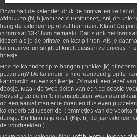
Download de kalender, druk de printvellen zelf af of 
afdrukken (bij bijvoorbeeld Profotonet), snij de kalen
hang de kalender op of zet hem neer. Klaar! De print
in formaat 13x18cm gemaakt. Dat is ook het formaat
kiezen als je de printvellen laat printen. Als je daarn
kalendervellen snijdt of knipt, passen ze precies in 
hoesje.
Hoe de kalender op te hangen (makkelijk) of neer te
puzzelen)? De kalender is heel eenvoudig op te ha
kantoorclip en een spijkertje. Of maak een ‘ezel’ va
doosje. Maak de twee delen van een cd-doosje voorz
Bevestig de delen ‘binnenstebuiten’ weer aan elkaar 
op een aantal manier te doen en dus even puzzelen
kalenderblad tussen de klemmetjes van de voorkant
doosje. En klaar is je ezel. (Kijk bij de jaarkalender
de voorbeelden.).
Download je kalender hier:
Jofabi Foto Dierenasiel