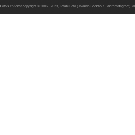
Foto's en tekst copyright © 2006 - 2023, Jofabi Foto (Jolanda Boekhout - dierenfotograaf), 