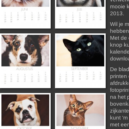
mooie k
2013.
Wil je 
hebben
Met de
knop ku
kalende
downlo
De blad
printen 
afdrukk
fotoprin
na het 
bovenk
zijkante
kunt ‘
met een