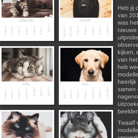
Heb jij
van 201
was het
nieuwe
uitprob
observ
kijken,
van het 
heb wee
modelle
heerlij
samen 
nagenot
uitzoek
beelden
Twaalf 
modelle
verwerk