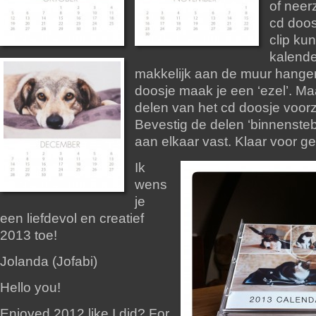
of neer
cd doos
clip kun
kalende
makkelijk aan de muur hangen
doosje maak je een ‘ezel’. M
delen van het cd doosje voorzi
Bevestig de delen ‘binnensteb
aan elkaar vast. Klaar voor ge
Ik
wens
je
een liefdevol en creatief
2013 toe!
Jolanda (Jofabi)
Hello you!
Enjoyed 2012 like I did? For