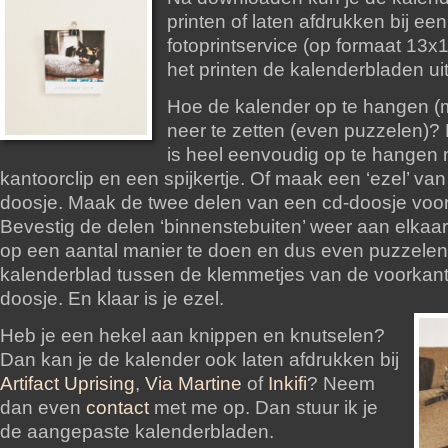
printen of laten afdrukken bij een
fotoprintservice (op formaat 13x
het printen de kalenderbladen uit
Hoe de kalender op te hangen (m
neer te zetten (even puzzelen)?
is heel eenvoudig op te hangen
kantoorclip en een spijkertje. Of maak een ‘ezel’ va
doosje. Maak de twee delen van een cd-doosje voorz
Bevestig de delen ‘binnenstebuiten’ weer aan elkaar 
op een aantal manier te doen en dus even puzzelen
kalenderblad tussen de klemmetjes van de voorkant
doosje. En klaar is je ezel.
Heb je een hekel aan knippen en knutselen?
Dan kan je de kalender ook laten afdrukken bij
Artifact Uprising
,
Via Martine
of
Inkifi
? Neem
dan even
contact
met me op. Dan stuur ik je
de aangepaste kalenderbladen.