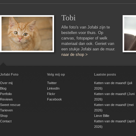
Tobi
Alle foto's van Jofabi zijn te
bestellen voor thuis. Op
canvas, fotopapier of welk
materiaal dan ook. Geniet van
een stukje Jofabi aan de muur.
naar de shop >
Jofabi Foto
Volg mij op
Laatste posts
Over mij
Twitter
Katten van de maand! (juli
Blog
LinkedIn
2026)
Portfolio
Flickr
Katten van de maand! (Juni
Reviews
Facebook
2026)
Sweet rescue
Katten van de maand! (mei
Tarieven
2026)
Shop
Lieve Billie
Contact
Katten van de maand! (april
2026)